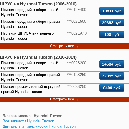
ШРУС на Hyundai Tucson (2006-2010)
Привод передний в сборе левый
***012E400
10811
руб
Hyundai Tucson
Привод передний в сборе правый
***002E500
20693
руб
Hyundai Tucson
Пыльник ШРУСА внутреннего
***062EA40
100
руб
Hyundai Tucson
Cмотреть все →
ШРУС на Hyundai Tucson (2010-2014)
Привод передний в сборе левый
***002S200
14584
руб
Hyundai Tucson
Привод передний в сборе правый
***012S250
22955
руб
Hyundai Tucson
Привод промежуточный передний
***602S250
6499
руб
правый Hyundai Tucson
Cмотреть все →
Для автомобиля:
Hyundai Tucson
Все запчасти Hyundai Tucson
Двигатель и трансмиссия Hyundai Tucson