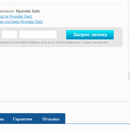
омобиля:
Hyundai Getz
асти Hyundai Getz
ая система Hyundai Getz
Введите только номер телефона, если вы не хотите разбираться с процессом покупки!
ка
Гарантии
Отзывы