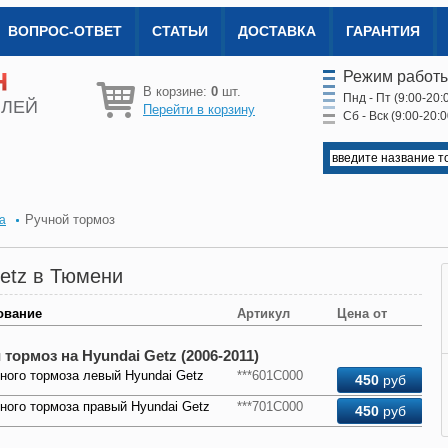
ВОПРОС-ОТВЕТ
СТАТЬИ
ДОСТАВКА
ГАРАНТИЯ
Режим работы
В корзине:
0
шт.
Пнд - Пт (9:00-20:
ИЛЕЙ
Перейти в корзину
Сб - Вск (9:00-20:0
Ручной тормоз
а
Getz в Тюмени
ование
Артикул
Цена от
 тормоз на Hyundai Getz (2006-2011)
ного тормоза левый Hyundai Getz
***601C000
450
руб
ного тормоза правый Hyundai Getz
***701C000
450
руб