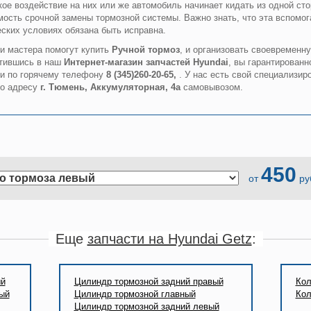
кое воздействие на них или же автомобиль начинает кидать из одной ст
мость срочной замены тормозной системы. Важно знать, что эта вспомо
ских условиях обязана быть исправна.
и мастера помогут купить
Ручной тормоз
, и организовать своевременн
атившись в наш
Интернет-магазин запчастей Hyundai
, вы гарантирован
щи по горячему телефону
8 (345)260-20-65,
. У нас есть свой специализир
по адресу
г. Тюмень, Аккумуляторная, 4а
самовывозом.
450
от
ру
Еще
запчасти на Hyundai Getz
:
ый
Цилиндр тормозной задний правый
Кол
ый
Цилиндр тормозной главный
Кол
Цилиндр тормозной задний левый