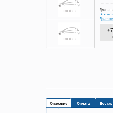
Для авт
Все запч
Двигател
+7
Описание
Оплата
Достав