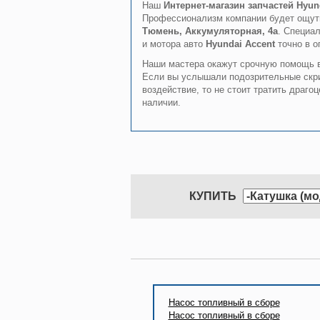
Наш
Интернет-магазин запчастей Hyun
Профессионализм компании будет ощут
Тюмень, Аккумуляторная, 4а
. Специа
и мотора авто
Hyundai Accent
точно в о
Наши мастера окажут срочную помощь в 
Если вы услышали подозрительные скрип
воздействие, то не стоит тратить драго
наличии.
КУПИТЬ
Насос топливный в сборе
Насос топливный в сборе