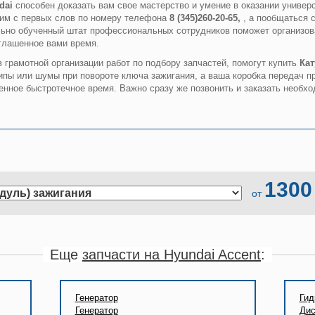
dai
способен доказать вам свое мастерство и умение в оказании универ
им с первых слов по номеру телефона
8 (345)260-20-65,
, а пообщаться 
льно обученный штат профессиональных сотрудников поможет организов
глашенное вами время.
грамотной организации работ по подбору запчастей, помогут купить
Кат
ы или шумы при повороте ключа зажигания, а ваша коробка передач пр
ценное быстротечное время. Важно сразу же позвонить и заказать необхо
1300
от
Еще
запчасти на Hyundai Accent
:
Генератор
Гид
Генератор
Дис